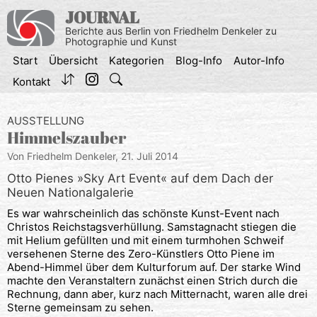
Zum
JOURNAL
Inhalt
Berichte aus Berlin von Friedhelm Denkeler zu
springen
Photographie und Kunst
Start
Übersicht
Kategorien
Blog-Info
Autor-Info
Kontakt
AUSSTELLUNG
Himmelszauber
Von Friedhelm Denkeler,
21. Juli 2014
Otto Pienes »Sky Art Event« auf dem Dach der
Neuen Nationalgalerie
Es war wahrscheinlich das schönste Kunst-Event nach
Christos Reichstagsverhüllung. Samstagnacht stiegen die
mit Helium gefüllten und mit einem turmhohen Schweif
versehenen Sterne des Zero-Künstlers Otto Piene im
Abend-Himmel über dem Kulturforum auf. Der starke Wind
machte den Veranstaltern zunächst einen Strich durch die
Rechnung, dann aber, kurz nach Mitternacht, waren alle drei
Sterne gemeinsam zu sehen.