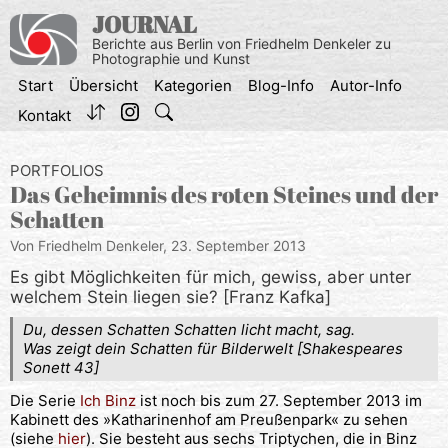
Zum
JOURNAL
Inhalt
Berichte aus Berlin von Friedhelm Denkeler zu
springen
Photographie und Kunst
Start
Übersicht
Kategorien
Blog-Info
Autor-Info
Kontakt
PORTFOLIOS
Das Geheimnis des roten Steines und der
Schatten
Von Friedhelm Denkeler,
23. September 2013
Es gibt Möglichkeiten für mich, gewiss, aber unter
welchem Stein liegen sie? [Franz Kafka]
Du, dessen Schatten Schatten licht macht, sag.
Was zeigt dein Schatten für Bilderwelt [Shakespeares
Sonett 43]
Die Serie
Ich Binz
ist noch bis zum 27. September 2013 im
Kabinett des »Katharinenhof am Preußenpark« zu sehen
(siehe
hier
). Sie besteht aus sechs Triptychen, die in Binz