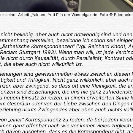
or seiner Arbeit „Yak und Yeti I“ in der Wandelgalerie, Foto © Friedhel
nicht beliebig, aber auch nicht notwendig sind und de
menhang herstellen, bezeichne ich schon seit einiger
„ästhetische Korrespondenzen“ (Vgl. Reinhard Knodt, Ä
eclam Stuttgart 1993). Wenn man will, ist jede Verbin
e nicht durch Kausalität, durch Parallelität, Kontrast od
t, die aber auch nicht willkürlich ist.
iehungen sind gewissermaßen etwas zwischen diesen 
gkeit und Triftigkeit. Nicht ganz willkürlich, aber auch n
zen aber zwingend, so dass oft eine Kleinigkeit, die an
enzen sind Beziehungen, die uns nie ganz zufriedenstel
u neuem Einsatz zu reizen. In einem erweiterten Sinne
em Gespräch oder von der Liebe zwischen den Dingen r
ziehung nichts Zwingendes aber eben auch nichts völli
t, von „einer“ Korrespondenz zu reden, da bei jedem vers
men ganz offenbar nach wie vor immer vieles zugleich „
 davon ausgehen, dass es die Korrespondenz gibt, also