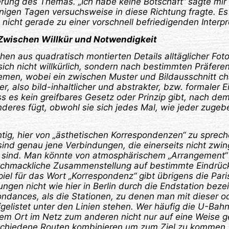
erung des Themas. „Ich habe keine Botschaft“ sagte mir
inigen Tagen versuchsweise in diese Richtung fragte. Es is
t nicht gerade zu einer vorschnell befriedigenden Interpr
Zwischen Willkür und Notwendigkeit
hen aus quadratisch montierten Details alltäglicher Fot
 sich nicht willkürlich, sondern nach bestimmten Präfere
emen, wobei ein zwischen Muster und Bildausschnitt c
r, also bild-inhaltlicher und abstrakter, bzw. formaler 
ass es kein greifbares Gesetz oder Prinzip gibt, nach dem
deres fügt, obwohl sie sich jedes Mal, wie jeder zugeb
ichtig, hier von „ästhetischen Korrespondenzen“ zu sprech
ind genau jene Verbindungen, die einerseits nicht zwi
s sind. Man könnte von atmosphärischem „Arrangement“
schmackliche Zusammenstellung auf bestimmte Eindrüc
spiel für das Wort „Korrespondenz“ gibt übrigens die Pari
tungen nicht wie hier in Berlin durch die Endstation bez
ndances, als die Stationen, zu denen man mit dieser od
elistet unter den Linien stehen. Wer häufig die U-Bahn
em Ort im Netz zum anderen nicht nur auf eine Weise 
schiedene Routen kombinieren um zum Ziel zu kommen.