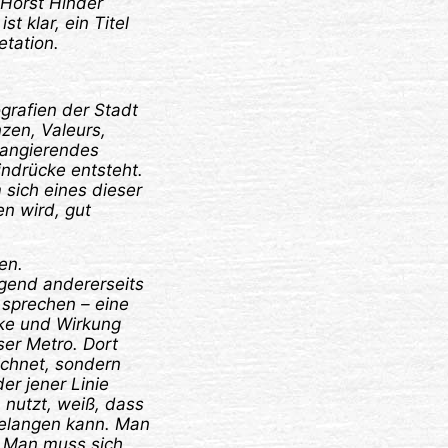
 Horst Hinder
t klar, ein Titel
etation.
ografien der Stadt
nzen, Valeurs,
hangierendes
Eindrücke entsteht.
 sich eines dieser
en wird, gut
en.
ngend andererseits
 sprechen – eine
ke und Wirkung
ser Metro. Dort
eichnet, sondern
er jener Linie
 nutzt, weiß, dass
gelangen kann. Man
 Man muss sich