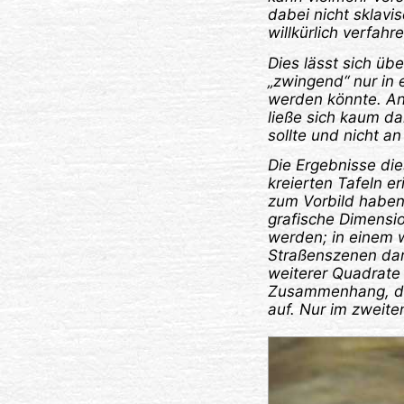
dabei nicht sklavi
willkürlich verfah
Dies lässt sich üb
„zwingend“ nur in
werden könnte. An
ließe sich kaum da
sollte und nicht a
Die Ergebnisse di
kreierten Tafeln e
zum Vorbild haben,
grafische Dimensio
werden; in einem w
Straßenszenen dar
weiterer Quadrate 
Zusammenhang, d.h
auf. Nur im zweit