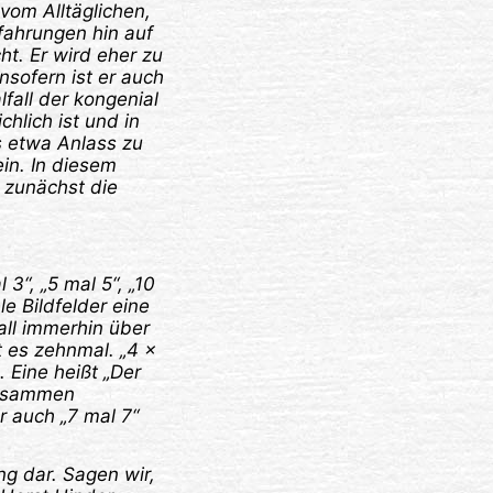
vom Alltäglichen,
rfahrungen hin auf
t. Er wird eher zu
nsofern ist er auch
lfall der kongenial
hlich ist und in
s etwa Anlass zu
ein. In diesem
 zunächst die
3“, „5 mal 5“, „10
e Bildfelder eine
all immerhin über
bt es zehnmal. „4 x
 Eine heißt „Der
 zusammen
 auch „7 mal 7“
g dar. Sagen wir,