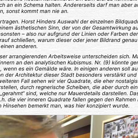
sch an ein Schema halten. Andererseits darf man aber a
ren, sonst kommt man nie an.
ertragen. Horst Hinders Auswahl der einzelnen Bildquad
 einem ästhetischen Sinn, der von der Gesamtwirkung a
sonsten – also nur aufgrund der Linien oder Farben der
rauf schließen, warum dieser oder jener Bildrand genau
n einen anderen.
eser arrangierenden Arbeitsweise unterscheiden sich. 
rinnern an den analytischen Kubismus. Nr. (9) könnte ge
 wenn es ein Gemälde wäre. In einigen anderen soll au
n der Architektur dieser Stadt besonders verstärkt und
eiteren Fall sehen wir vier Quadrate, die eher nostalgi
stellen, durch regnerische Scheiben, die aber durch e
„gerahmt“ sind, welche nur Mauerdetails darstellen. Das
. die vier inneren Quadrate fallen gegen den Rahmen 
en Hinsehen bemerkt man, was hier konzipiert wurde.