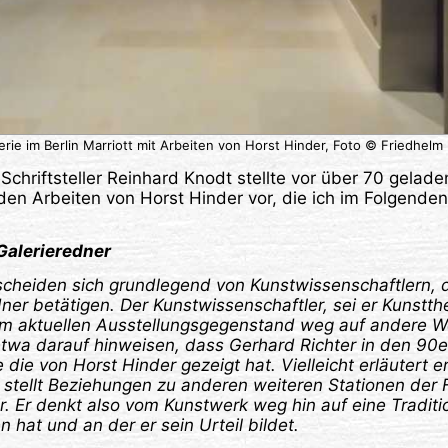
erie im Berlin Marriott mit Arbeiten von Horst Hinder, Foto © Friedhelm
Schriftsteller Reinhard Knodt stellte vor über 70 gelad
den Arbeiten von Horst Hinder vor, die ich im Folgend
Galerieredner
scheiden sich grundlegend von Kunstwissenschaftlern, 
dner betätigen. Der Kunstwissenschaftler, sei er Kunstth
vom aktuellen Ausstellungsgegenstand weg auf andere W
etwa darauf hinweisen, dass Gerhard Richter in den 90
 die von Horst Hinder gezeigt hat. Vielleicht erläutert 
stellt Beziehungen zu anderen weiteren Stationen der 
er. Er denkt also vom Kunstwerk weg hin auf eine Traditi
 hat und an der er sein Urteil bildet.