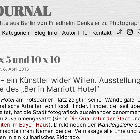
OURNAL
chte aus Berlin von Friedhelm Denkeler zu Photograp
Kategorien
Blog-Info
Autor-Info
Kontakt
 x 5 und 10 x 10
r,
8. April 2013
– ein Künstler wider Willen. Ausstellung
 des „Berlin Marriott Hotel“
 Hotel
am Potsdamer Platz zeigt in seiner Wandelgalerie
afische Arbeiten von Horst Hinder. Hinder, der seit übe
beitet, hat die Stadt fotografisch auseinander genomme
eu zusammengesetzt (siehe
Die Quadratur der Stadt
un
eiten im Bayer-Haus
). Direkt neben der
Wandelgalerie
sc
 machte ihrem Namen bei der Vernissage alle Ehre und 
n in ein kulinarisches Eldorado.