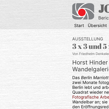
Zum
J
Inhalt
springen
Beri
Start
Übersicht
AUSSTELLUNG
3 x 3 und 5
Von Friedhelm Denkele
Horst Hinder 
Wandelgalerie
Das
Berlin Marriott
zwei Monate fotogr
Berlin lebt und ar
Quadrat wieder n
Fotografische Arb
Wandelbar
an; sie
den Eröffnungsrede