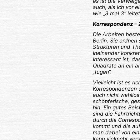
es ist die Verweig
auch, als ich vor e
wie „3 mal 3“ leite
Korrespondenz – 
Die Arbeiten beste
Berlin. Sie ordnen
Strukturen und Th
Ineinander konkrete
Interessant ist, d
Quadrate an ein an
„fügen“.
Vielleicht ist es r
Korrespondenzen s
auch nicht wahllo
schöpferische, ge
hin. Ein gutes Bei
sind die Fahrtrich
durch die Correspo
kommt und die aufg
man dabei von ein
kann vielmehr ver