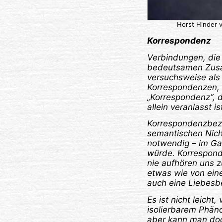
Horst Hinder v
Korrespondenz
Verbindungen, die 
bedeutsamen Zusam
versuchsweise als 
Korrespondenzen, R
„Korrespondenz“, di
allein veranlasst is
Korrespondenzbez
semantischen Nichti
notwendig – im Gan
würde. Korrespond
nie aufhören uns z
etwas wie von ein
auch eine Liebesbe
Es ist nicht leich
isolierbarem Phäno
aber kann man doch