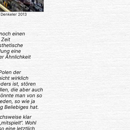
m Denkeler 2013
nnoch einen
 Zeit
sthetische
dung eine
er Ähnlichkeit
Polen der
icht wirklich
ders ist, stören
len, die aber auch
 könnte man von so
eden, so wie ja
g Beliebiges hat.
uchsweise klar
mitspielt“. Wohl
 eine letztlich