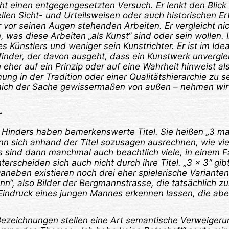
t einen entgegengesetzten Versuch. Er lenkt den Blick 
ellen Sicht- und Urteilsweisen oder auch historischen E
or seinen Augen stehenden Arbeiten. Er vergleicht nich
was diese Arbeiten „als Kunst“ sind oder sein wollen. I
 Künstlers und weniger sein Kunstrichter. Er ist im Idea
finder, der davon ausgeht, dass ein Kunstwerk unvergleic
eher auf ein Prinzip oder auf eine Wahrheit hinweist al
ung in der Tradition oder einer Qualitätshierarchie zu s
mich der Sache gewissermaßen von außen – nehmen wir
r
 Hinders haben bemerkenswerte Titel. Sie heißen „3 mal 
nn sich anhand der Titel sozusagen ausrechnen, wie viel
s sind dann manchmal auch beachtlich viele, in einem F
terscheiden sich auch nicht durch ihre Titel. „3 x 3“ gi
aneben existieren noch drei eher spielerische Varianten.
nn“, also Bilder der Bergmannstrasse, die tatsächlich
indruck eines jungen Mannes erkennen lassen, die aber
Bezeichnungen stellen eine Art semantische Verweigerun