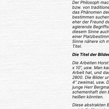
Der Philosoph mach
bzw. von tradition
das Phänomen der v
bestimmen suchen, 
eher der Freund des
agierende Begriffs
diesem Sinne auch 
einer Platzbestimm
Sinne nähere ich 
Titel.
Die Titel der Bilde
Die Arbeiten Horst
x 10“, usw. Man ka
Arbeit hat, und da
2800. Die Bilder un
4“ zweimal, usw. D
junge Herr Bergma
schemenhaft den E
heißen könnten.
Diese abstrakten 