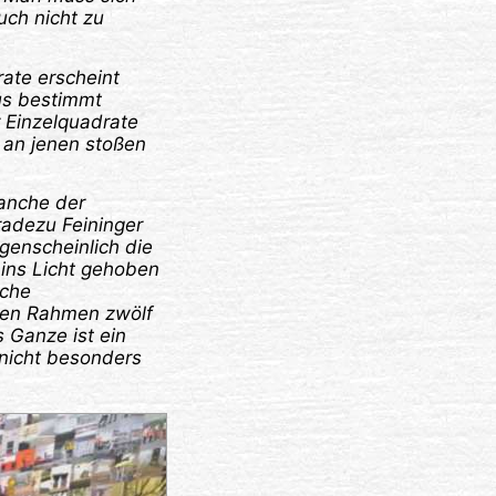
uch nicht zu
rate erscheint
us bestimmt
 Einzelquadrate
 an jenen stoßen
Manche der
radezu Feininger
genscheinlich die
 ins Licht gehoben
sche
inen Rahmen zwölf
 Ganze ist ein
nicht besonders