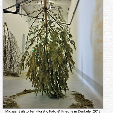
Michael Sailstorfer »Forst«, Foto © Friedhelm Denkeler 2012