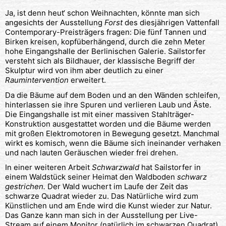
Ja, ist denn heut‘ schon Weihnachten, könnte man sich
angesichts der Ausstellung
Forst
des diesjährigen Vattenfall
Contemporary-Preisträgers fragen: Die fünf Tannen und
Birken kreisen, kopfüberhängend, durch die zehn Meter
hohe Eingangshalle der Berlinischen Galerie. Sailstorfer
versteht sich als Bildhauer, der klassische Begriff der
Skulptur wird von ihm aber deutlich zu einer
Raumintervention
erweitert.
Da die Bäume auf dem Boden und an den Wänden schleifen,
hinterlassen sie ihre Spuren und verlieren Laub und Äste.
Die Eingangshalle ist mit einer massiven Stahlträger-
Konstruktion ausgestattet worden und die Bäume werden
mit großen Elektromotoren in Bewegung gesetzt. Manchmal
wirkt es komisch, wenn die Bäume sich ineinander verhaken
und nach lauten Geräuschen wieder frei drehen.
In einer weiteren Arbeit
Schwarzwald
hat Sailstorfer in
einem Waldstück seiner Heimat den Waldboden
schwarz
gestrichen.
Der Wald wuchert im Laufe der Zeit das
schwarze Quadrat wieder zu. Das Natürliche wird zum
Künstlichen und am Ende wird die Kunst wieder zur Natur.
Das Ganze kann man sich in der Ausstellung per Live-
Stream auf einem Monitor (natürlich im schwarzen Quadrat),