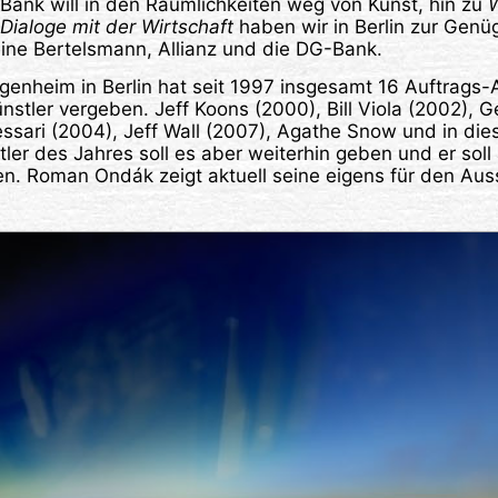
Bank will in den Räumlichkeiten weg von Kunst, hin zu
W
Dialoge mit der Wirtschaft
haben wir in Berlin zur Genüg
eine Bertelsmann, Allianz und die DG-Bank.
enheim in Berlin hat seit 1997 insgesamt 16 Auftrags-
nstler vergeben. Jeff Koons (2000), Bill Viola (2002), G
essari (2004), Jeff Wall (2007), Agathe Snow und in d
ler des Jahres soll es aber weiterhin geben und er soll
en. Roman Ondák zeigt aktuell seine eigens für den Au