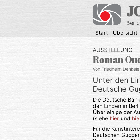
Zum
J
Inhalt
springen
Beri
Start
Übersicht
AUSSTELLUNG
Roman Ondá
Von Friedhelm Denkele
Unter den Li
Deutsche Gu
Die Deutsche Bank
den Linden in Berl
Über einige der Au
(siehe
hier
und
hie
Für die Kunstintere
Deutschen Guggenhe