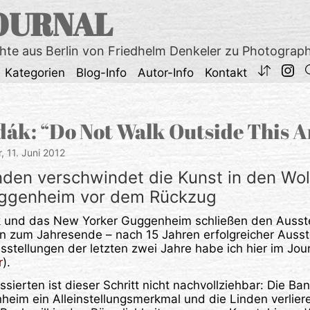
OURNAL
chte aus Berlin von Friedhelm Denkeler zu Photograp
Kategorien
Blog-Info
Autor-Info
Kontakt
k: “Do Not Walk Outside This A
r,
11. Juni 2012
nden verschwindet die Kunst in den Wol
ggenheim vor dem Rückzug
 und das New Yorker Guggenheim schließen den Ausste
in zum Jahresende – nach 15 Jahren erfolgreicher Ausst
sstellungen der letzten zwei Jahre habe ich hier im Jour
r
).
ssierten ist dieser Schritt nicht nachvollziehbar: Die Ba
im ein Alleinstellungsmerkmal und die Linden verliere