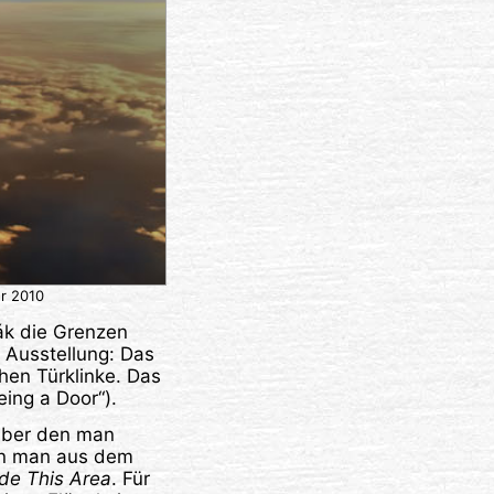
er 2010
ák die Grenzen
 Ausstellung: Das
chen Türklinke. Das
ing a Door“).
 über den man
en man aus dem
de This Area
. Für