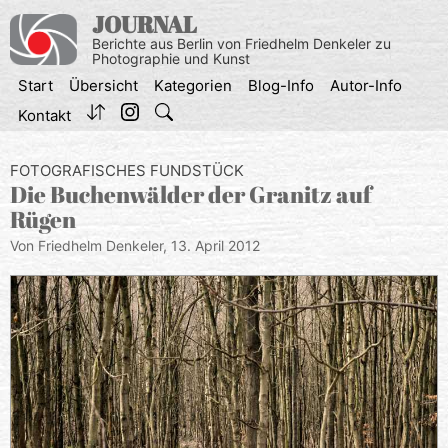
Zum
JOURNAL
Inhalt
Berichte aus Berlin von Friedhelm Denkeler zu
springen
Photographie und Kunst
Start
Übersicht
Kategorien
Blog-Info
Autor-Info
Kontakt
FOTOGRAFISCHES FUNDSTÜCK
Die Buchenwälder der Granitz auf
Rügen
Von Friedhelm Denkeler,
13. April 2012