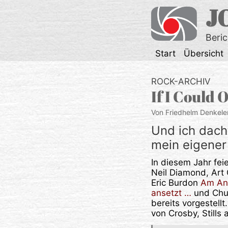
Zum
J
Inhalt
springen
Beri
Start
Übersicht
ROCK-ARCHIV
If I Could
Von Friedhelm Denkele
Und ich dach
mein eigener
In diesem Jahr fei
Neil Diamond, Art 
Eric Burdon
Am Anf
ansetzt …
und Chu
bereits vorgestell
von Crosby, Stills