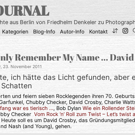
OURNAL
chte aus Berlin von Friedhelm Denkeler zu Photograp
Kategorien
Blog-Info
Autor-Info
Kontakt
 Only Remember My Name … David
r,
23. November 2011
te, ich hätte das Licht gefunden, aber 
 Schatten
erten und feiern sieben Rocklegenden ihren 70. Geburts
Garfunkel, Chubby Checker, David Crosby, Charlie Watt
ang war es tierisch …
, Bob Dylan
Wie ein Rollender Ste
bby Checker
Vom Rock ‘n’ Roll zum Twist – Let’s twist 
t. Heute soll es um David Crosby, das Gründungsmitglie
 and Nash (and Young), gehen.