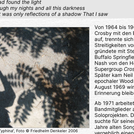
ad found the light
ugh my nights and all this darkness
t was only reflections of a shadow That I saw
Von 1964 bis 1
Crosby mit den 
auf, trennte sic
Streitigkeiten v
gründete mit Ste
Buffalo Springf
Nash von den Ho
Supergroup
Cros
Später kam Neil 
epochaler Woods
August 1969 wir
Erinnerung bleib
Ab 1971 arbeite
Bandmitglieder 
Soloprojekten. 
suchte für seine
Jahre alten So
Typhina“, Foto © Friedhelm Denkeler 2006
vergeblich eine