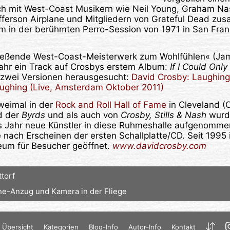
ich mit West-Coast Musikern wie Neil Young, Graham Nas
fferson Airplane und Mitgliedern von Grateful Dead zu
in der berühmten Perro-Session von 1971 in San Fra
ließende West-Coast-Meisterwerk zum Wohlfühlen« (Ja
ahr ein Track auf Crosbys erstem Album:
If I Could On
e zwei Versionen herausgesucht:
David Crosby: Laughing 
ughing (Live, Amsterdam Oktober 2011)
weimal in der
Rock and Roll Hall of Fame
in Cleveland (O
ed der
Byrds
und als auch von
Crosby, Stills & Nash
wurde
 Jahr neue Künstler in diese Ruhmeshalle aufgenommen
e nach Erscheinen der ersten Schallplatte/CD. Seit 1995 
um für Besucher geöffnet.
www.davidcrosby.com
torf
ne-Anzug und Kamera in der Fliege
Übersicht
Kategorien
Blog-Info
Autor-Info
Kontakt