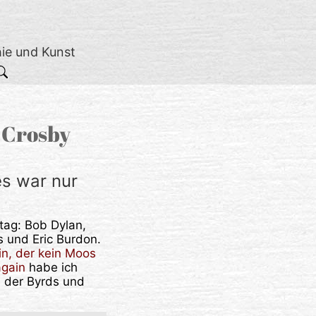
hie und Kunst
 Crosby
es war nur
tag: Bob Dylan,
s und Eric Burdon.
in, der kein Moos
again
habe ich
d der Byrds und