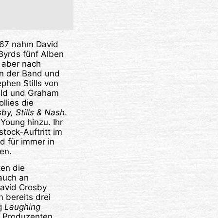
967 nahm David
Byrds fünf Alben
h aber nach
on der Band und
phen Stills von
ield und Graham
llies die
by, Stills & Nash
.
Young hinzu. Ihr
tock-Auftritt im
d für immer in
en.
ten die
auch an
David Crosby
n bereits drei
ng
Laughing
n Produzenten.