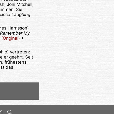
h, Joni Mitchell,
sammen. Sie
ncisco
Laughing
mes Harrisson)
ly Remember My
(Original)
+
hio) vertreten:
 er geehrt. Seit
, frühestens
ist das