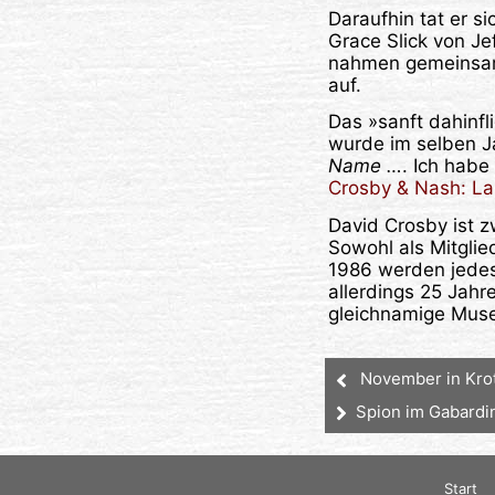
Daraufhin tat er s
Grace Slick von Je
nahmen gemeinsam 
auf.
Das »sanft dahinf
wurde im selben J
Name …
. Ich hab
Crosby & Nash: La
David Crosby ist z
Sowohl als Mitgli
1986 werden jedes
allerdings 25 Jahr
gleichnamige Muse
November in Krot
Spion im Gabardi
Start