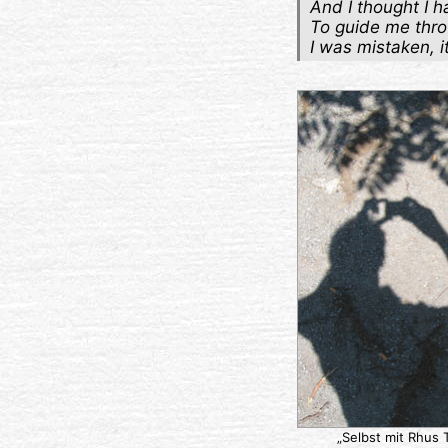
And I thought I h
To guide me thro
I was mistaken, i
„Selbst mit Rhus 