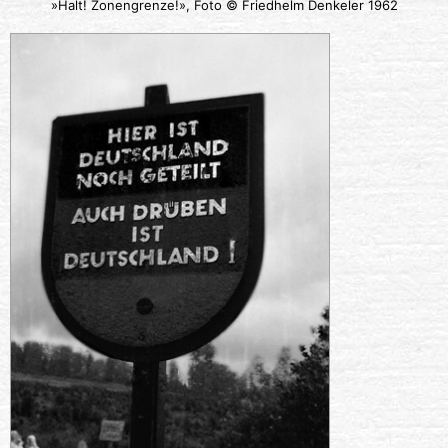
»Halt! Zonengrenze!», Foto © Friedhelm Denkeler 1962