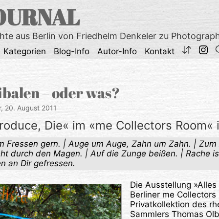
OURNAL
chte aus Berlin von Friedhelm Denkeler zu Photograp
Kategorien
Blog-Info
Autor-Info
Kontakt
ibalen – oder was?
r,
20. August 2011
oduce, Die« im «me Collectors Room« i
um Fressen gern. | Auge um Auge, Zahn um Zahn. | Zum
ht durch den Magen. | Auf die Zunge beißen. | Rache ist
n an Dir gefressen.
Die Ausstellung »Alles
Berliner me Collectors
Privatkollektion des r
Sammlers Thomas Olbri