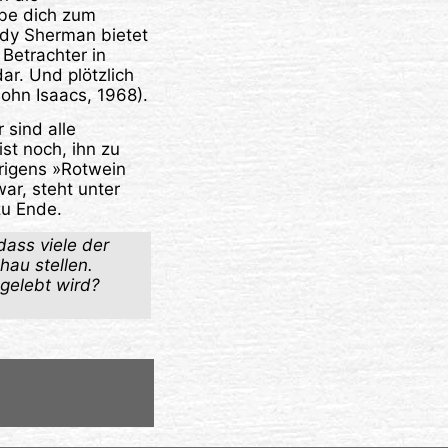
be dich zum
ndy Sherman bietet
Betrachter in
dar. Und plötzlich
ohn Isaacs, 1968).
 sind alle
ist noch, ihn zu
rigens »Rotwein
ar, steht unter
zu Ende.
ass viele der
hau stellen.
gelebt wird?