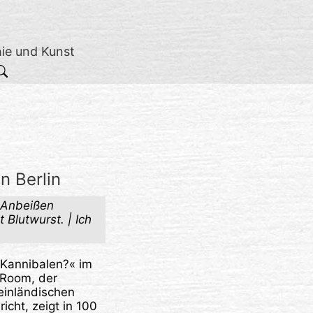
hie und Kunst
n Berlin
 Anbeißen
 Blutwurst. | Ich
 Kannibalen?« im
 Room, der
heinländischen
cht, zeigt in 100