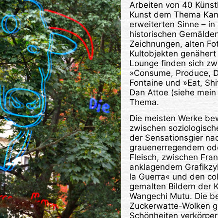
Arbeiten von 40 Künstl
Kunst dem Thema Kann
erweiterten Sinne – in
historischen Gemälde
Zeichnungen, alten Fo
Kultobjekten genähert 
Lounge finden sich zw
»Consume, Produce, Di
Fontaine und »Eat, Sh
Dan Attoe (siehe mein
Thema.
Die meisten Werke be
zwischen soziologisch
der Sensationsgier na
grauenerregendem od
Fleisch, zwischen Fra
anklagendem Grafikzy
la Guerra« und den col
gemalten Bildern der 
Wangechi Mutu. Die b
Zuckerwatte-Wolken g
Schönheiten verkörper