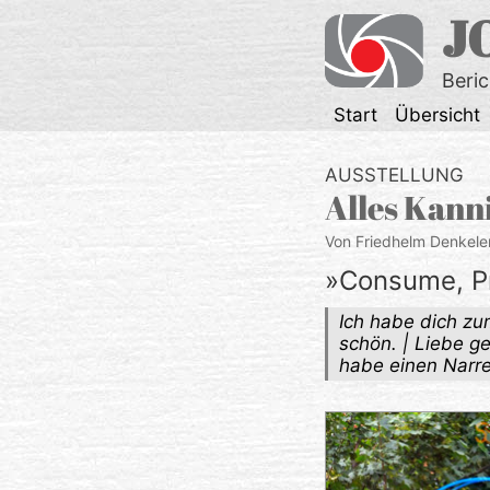
Zum
J
Inhalt
springen
Beri
Start
Übersicht
AUSSTELLUNG
Alles Kann
Von Friedhelm Denkele
»Consume, Pr
Ich habe dich z
schön. | Liebe ge
habe einen Narre