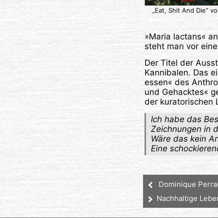
„Eat, Shit And Die“ v
»Maria lactans« ana
steht man vor ein
Der Titel der Ausst
Kannibalen. Das ein
essen« des Anthro
und Gehacktes« geg
der kuratorischen
Ich habe das Bes
Zeichnungen in d
Wäre das kein An
Eine schockieren
Dominique Perrau
Nachhaltige Lebe