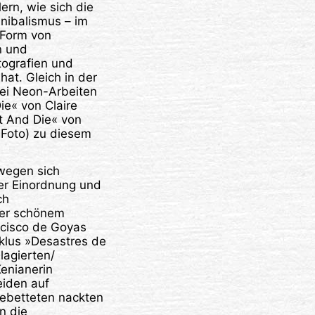
ern, wie sich die
ibalismus – im
 Form von
n und
tografien und
hat. Gleich in der
ei Neon-Arbeiten
e« von Claire
it And Die« von
 Foto) zu diesem
wegen sich
er Einordnung und
ch
er schönem
ncisco de Goyas
klus »Desastres de
lagierten/
Kenianerin
eiden auf
ebetteten nackten
n die