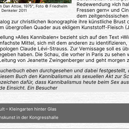
Redewendung »Ich ha
on Dan Attoe, 1975″, Foto © Friedhelm
Fressen gern« und Ci
Denkeler 2011
dem zeitgenössischen 
log zur christlichen Ikonographie ihre künstliche Brust 
em übergroßen Quader aus ekligem Kunststoff-Fleisch (J
ellung »Alles Kannibalen« bezieht sich auf den Text »Wir
fachste Mittel, sich mit dem anderen zu identifizieren, 
pologen Claude Lévi-Strauss. Zur Vernissage soll es üb
eben haben. Die Schau, die vorher in Paris zu sehen w
 Leitung von Jeanette Zwingenberger und geht morgen 
ucherbuch eben durchgesehen und dabei festgestellt, d
iesem Buch den Kannibalismus als sexuellen Akt zur Sc
zeichen dafür, dass Kannibalismus heute beim Sex aus
de Einsicht. Ein Besucher
lt – Kleingarten hinter Glas
nskunst in der Kongresshalle