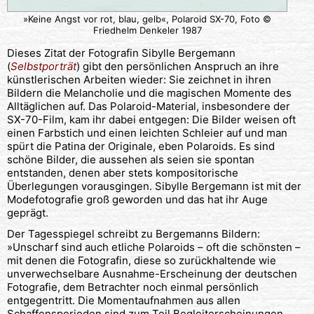
»Keine Angst vor rot, blau, gelb«, Polaroid SX-70, Foto ©
Friedhelm Denkeler 1987
Dieses Zitat der Fotografin Sibylle Bergemann
(
Selbstporträt
) gibt den persönlichen Anspruch an ihre
künstlerischen Arbeiten wieder: Sie zeichnet in ihren
Bildern die Melancholie und die magischen Momente des
Alltäglichen auf. Das Polaroid-Material, insbesondere der
SX-70-Film, kam ihr dabei entgegen: Die Bilder weisen oft
einen Farbstich und einen leichten Schleier auf und man
spürt die Patina der Originale, eben Polaroids. Es sind
schöne Bilder, die aussehen als seien sie spontan
entstanden, denen aber stets kompositorische
Überlegungen vorausgingen. Sibylle Bergemann ist mit der
Modefotografie groß geworden und das hat ihr Auge
geprägt.
Der Tagesspiegel schreibt zu Bergemanns Bildern:
»Unscharf sind auch etliche Polaroids – oft die schönsten –
mit denen die Fotografin, diese so zurückhaltende wie
unverwechselbare Ausnahme-Erscheinung der deutschen
Fotografie, dem Betrachter noch einmal persönlich
entgegentritt. Die Momentaufnahmen aus allen
Schaffensperioden sind zum Teil Begleiterscheinungen