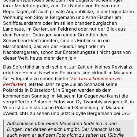
ihrer Modefotografie, zum Teil Notate von Reisen und
Reportagen, oft auch private Augenblicke, in der legendären
Wohnung von Sibylle Bergemann und Arno Fischer am
Schiffbauerdamm oder im stillen brandenburgischen
Landhaus, im Garten, am Feldrand oder nur der Blick aus
dem Fenster. Getragen von einem Grundton des
Schwebend-Verträumten, sind es Einblicke in ein
Märchenland, das vor der Haustür liegt oder im
Nachbarsgarten, schon zur Entstehungszeit nicht ganz von
dieser Welt, heute mehr denn je.«
Das Sofortbild an sich scheint zur Zeit ein kleines Revival zu
erleben: Helmut Newtons Polaroids sind aktuell im Museum
für Fotografie zu sehen (siehe
Das Unvollkommene am
Perfekten
), letztes Jahr zeigte Julian Schnabel seine
Polaroids in Düsseldorf, in Siegen werden ab dem
kommenden Sonntag im Museum für Gegenwartkunst die
vergrößerten Polaroid-Fotos von Cy Twombly ausgestellt, in
Wien ist die historische Polaroid-Sammlung im Museum
»WestLicht« zu sehen und jetzt Sibylle Bergemann bei C/O.
Aufschlüsse über einen Menschen finde ich in den
Dingen, mit denen er sich umgibt. Der Mensch ist da,
auch wenn er auf dem Foto nicht zu sehen ist. [Sibylle