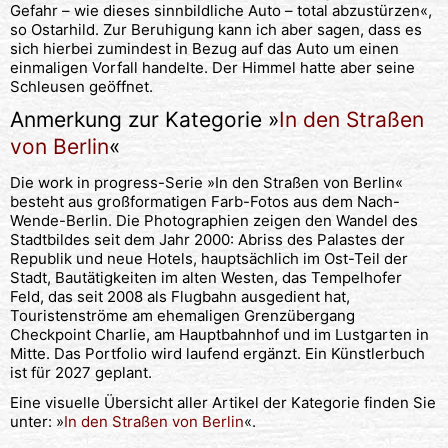
Gefahr – wie dieses sinnbildliche Auto – total abzustürzen«,
so Ostarhild. Zur Beruhigung kann ich aber sagen, dass es
sich hierbei zumindest in Bezug auf das Auto um einen
einmaligen Vorfall handelte. Der Himmel hatte aber seine
Schleusen geöffnet.
Anmerkung zur Kategorie »
In den Straßen
von Berlin
«
Die work in progress-Serie »In den Straßen von Berlin«
besteht aus großformatigen Farb-Fotos aus dem Nach-
Wende-Berlin. Die Photographien zeigen den Wandel des
Stadtbildes seit dem Jahr 2000: Abriss des Palastes der
Republik und neue Hotels, hauptsächlich im Ost-Teil der
Stadt, Bautätigkeiten im alten Westen, das Tempelhofer
Feld, das seit 2008 als Flugbahn ausgedient hat,
Touristenströme am ehemaligen Grenzübergang
Checkpoint Charlie, am Hauptbahnhof und im Lustgarten in
Mitte. Das Portfolio wird laufend ergänzt. Ein Künstlerbuch
ist für 2027 geplant.
Eine visuelle Übersicht aller Artikel der Kategorie finden Sie
unter: »
In den Straßen von Berlin
«.