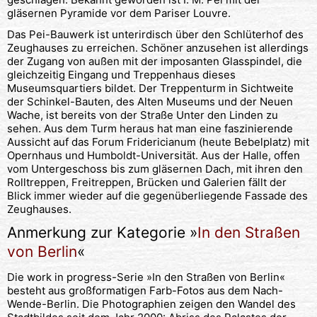
gläsernen Pyramide vor dem Pariser Louvre.
Das Pei-Bauwerk ist unterirdisch über den Schlüterhof des
Zeughauses zu erreichen. Schöner anzusehen ist allerdings
der Zugang von außen mit der imposanten Glasspindel, die
gleichzeitig Eingang und Treppenhaus dieses
Museumsquartiers bildet. Der Treppenturm in Sichtweite
der Schinkel-Bauten, des Alten Museums und der Neuen
Wache, ist bereits von der Straße Unter den Linden zu
sehen. Aus dem Turm heraus hat man eine faszinierende
Aussicht auf das Forum Fridericianum (heute Bebelplatz) mit
Opernhaus und Humboldt-Universität. Aus der Halle, offen
vom Untergeschoss bis zum gläsernen Dach, mit ihren den
Rolltreppen, Freitreppen, Brücken und Galerien fällt der
Blick immer wieder auf die gegenüberliegende Fassade des
Zeughauses.
Anmerkung zur Kategorie »
In den Straßen
von Berlin
«
Die work in progress-Serie »In den Straßen von Berlin«
besteht aus großformatigen Farb-Fotos aus dem Nach-
Wende-Berlin. Die Photographien zeigen den Wandel des