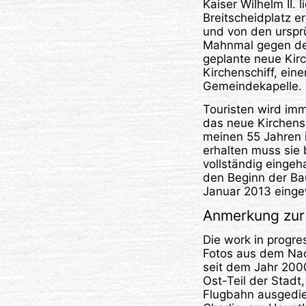
Kaiser Wilhelm II.
Breitscheidplatz er
und von den ursprü
Mahnmal gegen den
geplante neue Kir
Kirchenschiff, ei
Gemeindekapelle. 
Touristen wird imm
das neue Kirchensc
meinen 55 Jahren i
erhalten muss sie 
vollständig eingeh
den Beginn der Ba
Januar 2013 einge
Anmerkung zur 
Die work in progre
Fotos aus dem Nac
seit dem Jahr 2000
Ost-Teil der Stadt
Flugbahn ausgedie