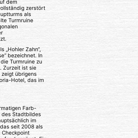
auf dem
ollständig zerstört
auptturms als
lte Turmruine
gonalen
er
zt.
s „Hohler Zahn“,
e“ bezeichnet. In
 die Turmruine zu
Zurzeit ist sie
 zeigt übrigens
ria-Hotel, das im
ormatigen Farb-
 des Stadtbildes
auptsächlich im
 das seit 2008 als
 Checkpoint