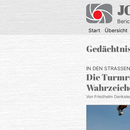
Zum
J
Inhalt
springen
Beri
Start
Übersicht
Gedächtnis
IN DEN STRASSEN 
Die Turmru
Wahrzeich
Von Friedhelm Denkele