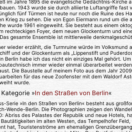
 ließ im Jahre 1895 die evangelische Gedächtnis-Kirche 
bauen. 1943 wurde sie durch alliierte Luftangriffe fast v
nglich fünf Türmen ist heute nur noch die Ruine des H
 Krieg zu sehen. Die von Egon Eiermann rund um die a
che wurde 1961 eingeweiht. Sie besteht aus einem okto
nem rechteckigen Foyer, dem neuen Glockenturm und ein
Das gesamte Ensemble ist mittlerweile denkmalgeschüt
er wieder erzählt, die Turmruine würde im Volksmund al
hiff und der Glockenturm als „Lippenstift und Puderdos
n Berlin habe ich das nicht ein einziges Mal gehört. Um
bautechnisch immer wieder einmal überarbeitet werden. 
aust. Die Baustelle auf meinem Foto aus dem Jahr 2009
uarbeiten für das neue Zoofenster mit dem Waldorf Asto
weiht wurde.
Kategorie »
In den Straßen von Berlin
«
ss-Serie »In den Straßen von Berlin« besteht aus großf
h-Wende-Berlin. Die Photographien zeigen den Wandel
: Abriss des Palastes der Republik und neue Hotels, h
, Bautätigkeiten im alten Westen, das Tempelhofer Feld,
nt hat, Touristenströme am ehemaligen Grenzübergang